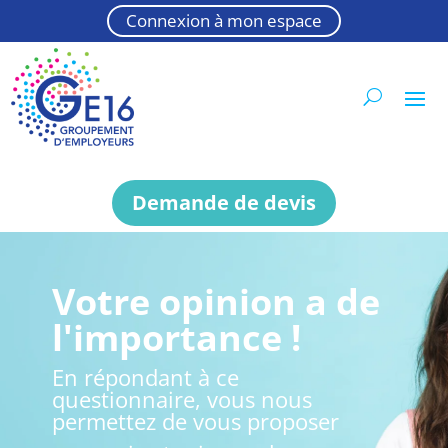
Connexion à mon espace
Demande de devis
Votre opinion a de
l'importance !
En répondant à ce
questionnaire, vous nous
permettez de vous proposer