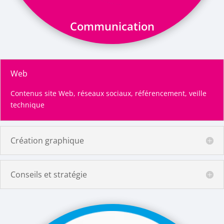
Communication
Web
Contenus site Web, r
éseaux sociaux, r
éférencement, v
eille
technique
Création graphique
Conseils et stratégie