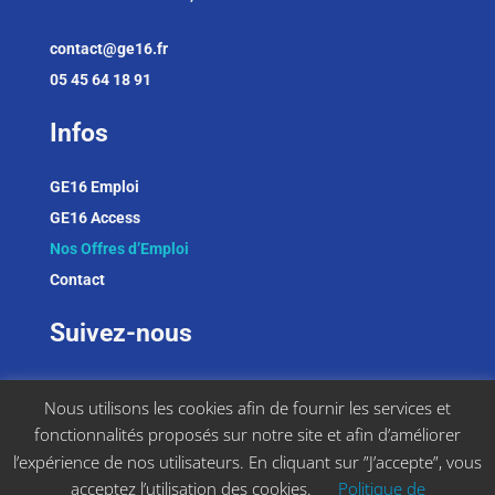
contact@ge16.fr
05 45 64 18 91
Infos
GE16 Emploi
GE16 Access
Nos Offres d’Emploi
Contact
Suivez-nous
LinkedIn
Nous utilisons les cookies afin de fournir les services et
Facebook
fonctionnalités proposés sur notre site et afin d’améliorer
Instagram
l’expérience de nos utilisateurs. En cliquant sur ”J’accepte”, vous
acceptez l’utilisation des cookies.
Politique de