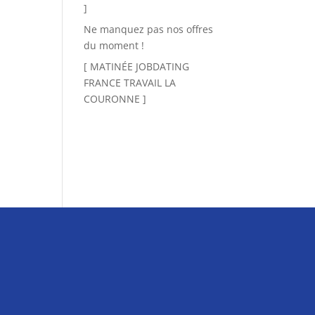
]
Ne manquez pas nos offres
du moment !
[ MATINÉE JOBDATING
FRANCE TRAVAIL LA
COURONNE ]